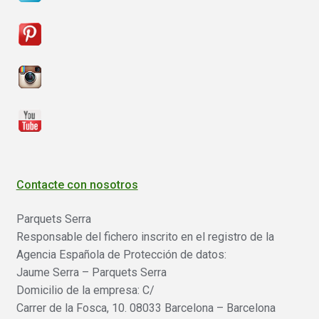
Reparador de Parquet y muebles
hijo
menú
Expandi
Mesas de Madera Maciza
hijo
el
Herramientas Eléctricas
menú
Expandi
hijo
el
menú
hijo
Contacte con nosotros
Parquets Serra
Responsable del fichero inscrito en el registro de la
Agencia Española de Protección de datos:
Jaume Serra – Parquets Serra
Domicilio de la empresa: C/
Carrer de la Fosca, 10. 08033 Barcelona – Barcelona