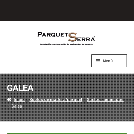
Ir
Ir
a
al
la
contenido
navegación
Menú
Inicio
Suelos de madera/parquet
GALEA
Expandi
el
Lamparquet – Tablilla
Inicio
Suelos de madera/parquet
Suelos Laminados
menú
Galea
hijo
Parquet Multicapa
Parquet Industrial