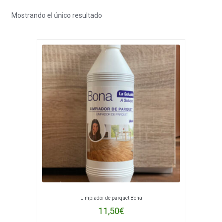
hijo
el
Mostrando el único resultado
menú
hijo
Limpiador de parquet Bona
11,50
€