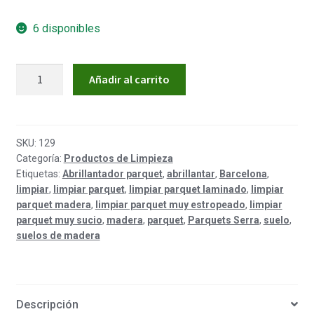
6 disponibles
BRINATUR
Añadir al carrito
ABRILLANTADOR
SUELOS
DE
MADERA
SKU:
129
Categoría:
Productos de Limpieza
1L
Etiquetas:
Abrillantador parquet
,
abrillantar
,
Barcelona
,
cantidad
limpiar
,
limpiar parquet
,
limpiar parquet laminado
,
limpiar
parquet madera
,
limpiar parquet muy estropeado
,
limpiar
parquet muy sucio
,
madera
,
parquet
,
Parquets Serra
,
suelo
,
suelos de madera
Descripción