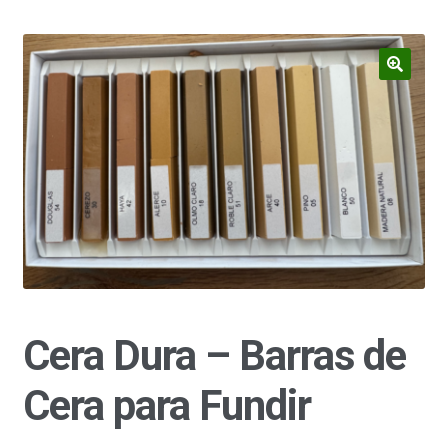
hijo
el
menú
hijo
Cera Dura – Barras de
Cera para Fundir