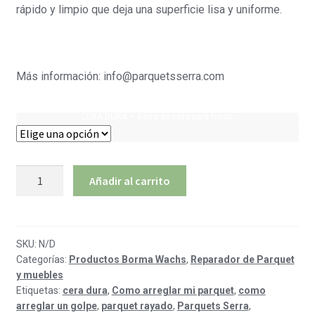
rápido y limpio que deja una superficie lisa y uniforme.
Más información: info@parquetsserra.com
CERA DURA – Barra de cera para fundir
Cera
Añadir al carrito
Dura
-
Barras
de
SKU:
N/D
Categorías:
Productos Borma Wachs
,
Reparador de Parquet
Cera
y muebles
para
Etiquetas:
cera dura
,
Como arreglar mi parquet
,
como
Fundir
arreglar un golpe
,
parquet rayado
,
Parquets Serra
,
cantidad