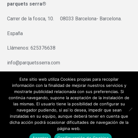
parquets serra®
Carrer de la fosca, 10. 08033 Barcelona- Barcelona.
España
Llámenos: 625376638
info@parquetsserra.com
Pago seguro:Redsys/Servired
Este sitio web utiliza Cookies propias para recopilar
información con la finalidad de mejorar nuestros servicios y
mostrarle publicidad relacionada con sus preferencias. Si
continúa navegando, supone la aceptación de la instalación de
las mismas. El usuario tiene la posibilidad de configurar su
navegador pudiendo, si así lo desea, impedir que sean
instaladas en su equipo, aunque deberá tener en cuenta que
dicha acción podrá ocasionar dificultades de navegación de la
© Tienda Parquets Serra 2026
página web.
Aceptar
Configuración de Cookies