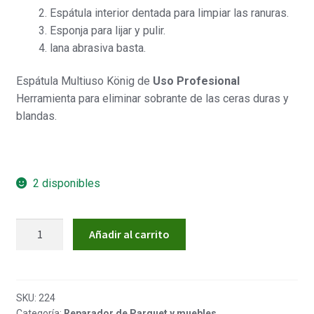
Espátula interior dentada para limpiar las ranuras.
Esponja para lijar y pulir.
lana abrasiva basta.
Espátula Multiuso König de
Uso Profesional
Herramienta para eliminar sobrante de las ceras duras y
blandas.
2 disponibles
Espátula
Añadir al carrito
Multiuso
KÖNIG
cantidad
SKU:
224
Categoría:
Reparador de Parquet y muebles