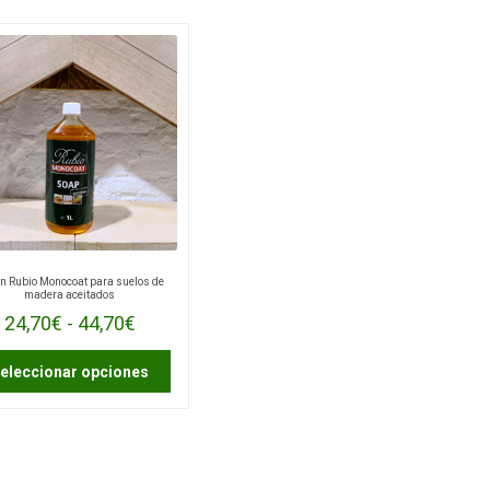
n Rubio Monocoat para suelos de
madera aceitados
Rango
24,70
€
-
44,70
€
de
Este
eleccionar opciones
precios:
producto
tiene
desde
múltiples
24,70€
variantes.
hasta
Las