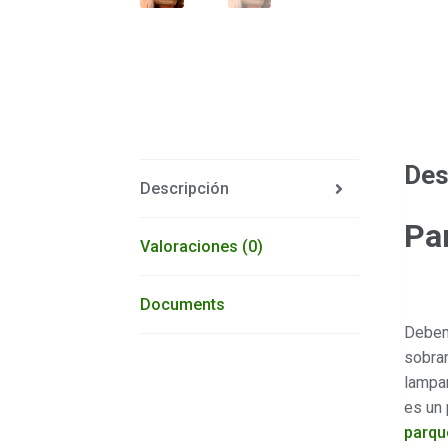
Des
Descripción
Par
Valoraciones (0)
Documents
Debem
sobran
lampar
es un 
parqu