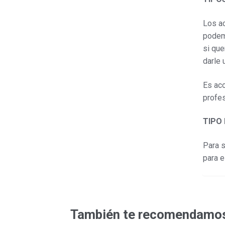
Los ac
podemo
si que
darle 
Es aco
profes
TIPO
Para s
para e
También te recomendam