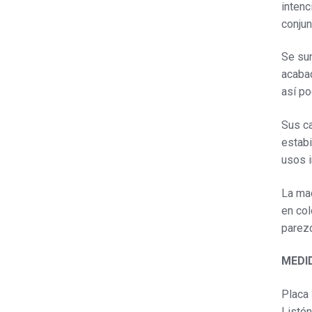
intenc
conjun
Se sum
acabad
así po
Sus ca
estabi
usos i
La mad
en col
parezc
MEDI
Placa
Listón