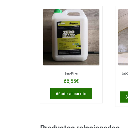
Zero Filler
Jabó
66,55
€
Añadir al carrito
S
Productos relacionados