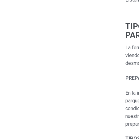
TIP
PA
La for
viendo
desmon
PREP
En la 
parque
condic
nuestr
prepar
TIPO