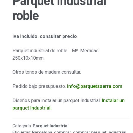
Parquet Industrial
roble
iva incluido. consultar precio
Parquet industrial de roble. M² Medidas:
250x10x10mm.
Otros tonos de madera consultar.
Pedido bajo presupuesto.
info@parquetsserra.com
Diseños para instalar un parquet Industrial:
Instalar un
parquet Industrial.
Categoría:
Parquet Industrial
Etiquetas:
Barcelona
,
comprar
,
comprar parquet industrial
,