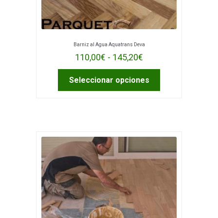
producto
Barniz al Agua Aquatrans Deva
Rango
110,00
€
-
145,20
€
de
Este
Seleccionar opciones
precios:
producto
desde
tiene
múltiples
110,00€
variantes.
hasta
Las
145,20€
opciones
se
pueden
elegir
en
la