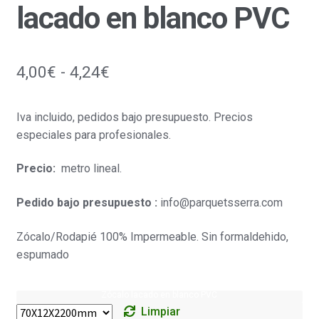
lacado en blanco PVC
Rango
4,00
€
-
4,24
€
de
Iva incluido, pedidos bajo presupuesto. Precios
precios:
especiales para profesionales.
desde
Precio:
metro lineal.
4,00€
hasta
Pedido bajo presupuesto :
info@parquetsserra.com
4,24€
Zócalo/Rodapié 100% Impermeable. Sin formaldehido,
espumado
Zócalo lacado en blanco PVC
Limpiar