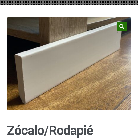
hijo
el
menú
hijo
Zócalo/Rodapié