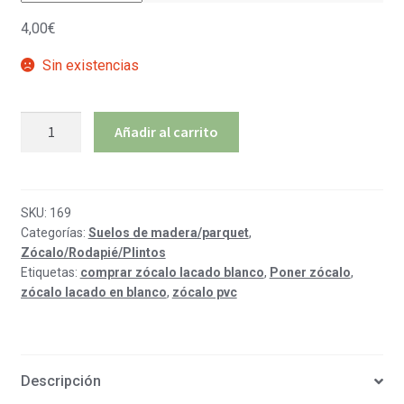
4,00
€
Sin existencias
Zócalo/Rodapié
Añadir al carrito
lacado
en
blanco
PVC
SKU:
169
Categorías:
Suelos de madera/parquet
,
cantidad
Zócalo/Rodapié/Plintos
Etiquetas:
comprar zócalo lacado blanco
,
Poner zócalo
,
zócalo lacado en blanco
,
zócalo pvc
Descripción